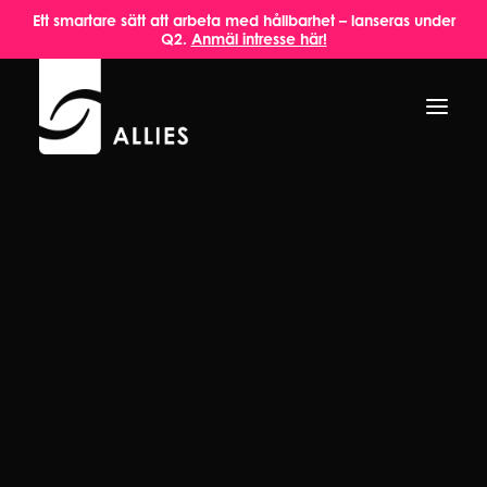
Ett smartare sätt att arbeta med hållbarhet – lanseras under
Q2.
Anmäl intresse här!
[slide-anything id=’204′]
HEM
OM OSS
TJÄNSTER
AKTUELLT
INSPIRATION
KONTAKT