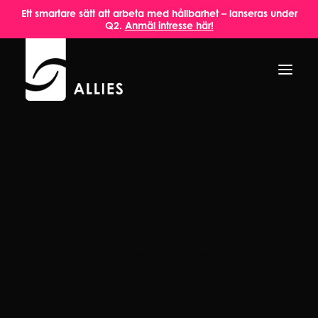
Ett smartare sätt att arbeta med hållbarhet – lanseras under
Q2.
Anmäl intresse här!
HEM
OM OSS
TJÄNSTER
AKTUELLT
INSPIRATION
Vinnova
KONTAKT